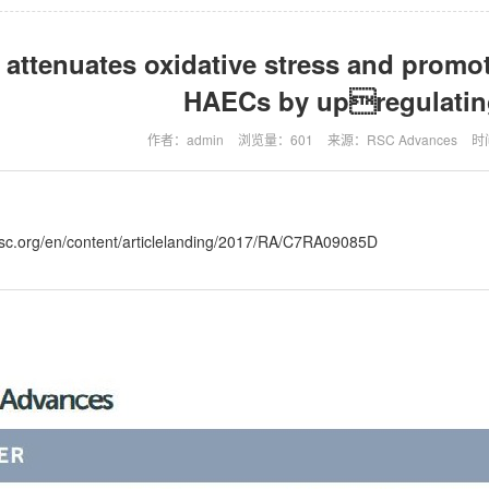
 attenuates oxidative stress and prom
HAECs by upregulati
作者：admin
浏览量：601
来源：RSC Advances
时间
.rsc.org/en/content/articlelanding/2017/RA/C7RA09085D