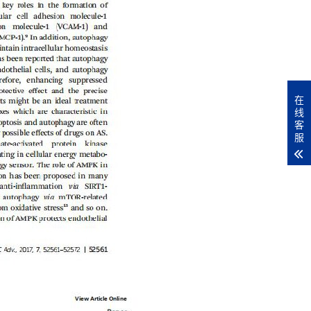
在
线
客
服