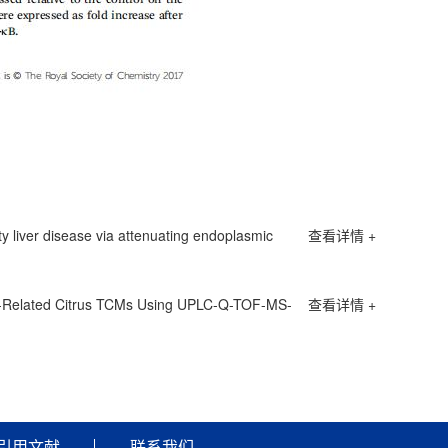
ty liver disease via attenuating endoplasmic
查看详情 +
ely-Related Citrus TCMs Using UPLC-Q-TOF-MS-
查看详情 +
引用文献
联系我们