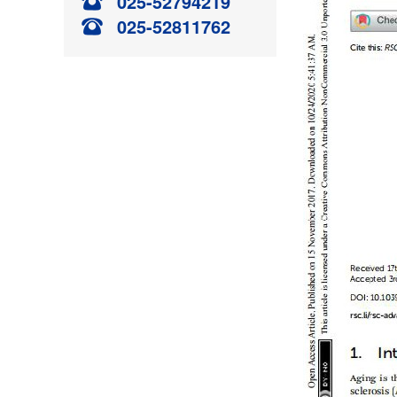
025-52794219
025-52811762