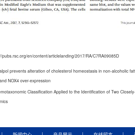
ubs.rsc.org/en/content/articlelanding/2017/RA/C7RA09085D
alpol prevents alteration of cholesterol homeostasis in non-alcoholic fat
s and NOX4 over-expression
motaxonomic Classification Applied to the Identification of Two Clos
mics
新闻中心
产品展示
在线留言