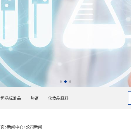
对照品标准品
热销
化妆品原料
首页
>
新闻中心
>
公司新闻