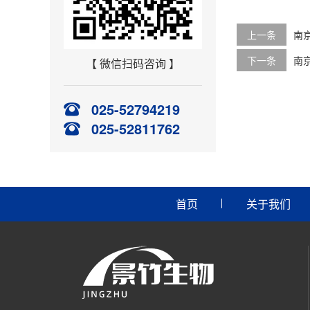
上一条
南
下一条
南
【 微信扫码咨询 】
025-52794219
025-52811762
首页
关于我们