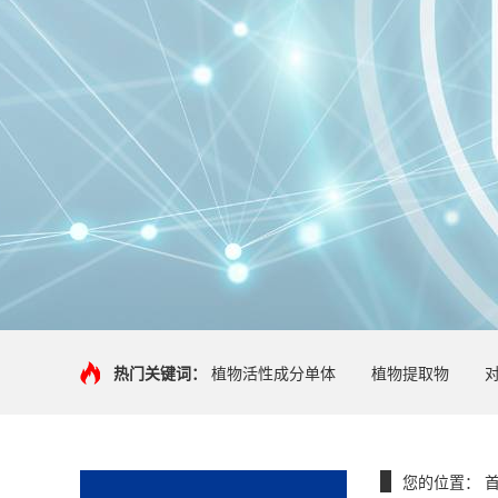
热门关键词：
植物活性成分单体
植物提取物
您的位置：